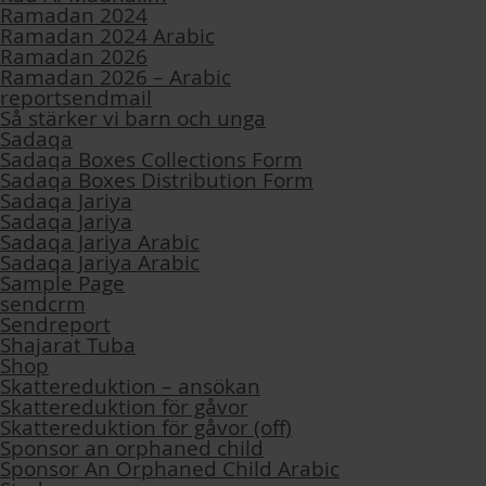
Ramadan 2024
Ramadan 2024 Arabic
Ramadan 2026
Ramadan 2026 – Arabic
reportsendmail
Så stärker vi barn och unga
Sadaqa
Sadaqa Boxes Collections Form
Sadaqa Boxes Distribution Form
Sadaqa Jariya
Sadaqa Jariya
Sadaqa Jariya Arabic
Sadaqa Jariya Arabic
Sample Page
sendcrm
Sendreport
Shajarat Tuba
Shop
Skattereduktion – ansökan
Skattereduktion för gåvor
Skattereduktion för gåvor (off)
Sponsor an orphaned child
Sponsor An Orphaned Child Arabic