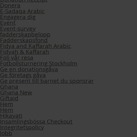
Donera
E-Sadaqa Arabic
Engagera dig
Event
Event-survey
fadderskapbelopp
Fadderskapsfond
Fidya and Kaffarah Arabic
Fidyah & Kaffarah
Följ vår resa
Fotbollsturnering Stockholm
Ge en donationsgåva
Ge företags gåva
Ge present till barnet du sponsrar
Ghana
Ghana New
Giftaid
Hem
Hem
Hikayati
Insamlingsbössa Checkout
Integritetspolicy
Jobb