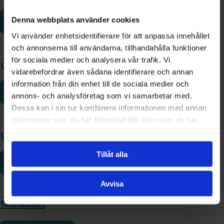
Denna webbplats använder cookies
Read more
Vi använder enhetsidentifierare för att anpassa innehållet
och annonserna till användarna, tillhandahålla funktioner
إغاثة رمضان
för sociala medier och analysera vår trafik. Vi
vidarebefordrar även sådana identifierare och annan
information från din enhet till de sociala medier och
Add to cart
300.00
kr
annons- och analysföretag som vi samarbetar med.
Dessa kan i sin tur kombinera informationen med annan
information som du har tillhandahållit eller som de har
الخمس
samlat in när du har använt deras tjänster.
Tillåt alla
Add to cart
5.00
kr
Avvisa
الصدقة