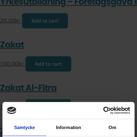
Yrkesutbildning – Företagsgåva 1
20.00
kr
Add to cart
Zakat
100.00
kr
Add to cart
Zakat Al-Fitra
100.00
kr
Add to cart
Samtycke
Information
Om
Zakat Al-Fitra sms