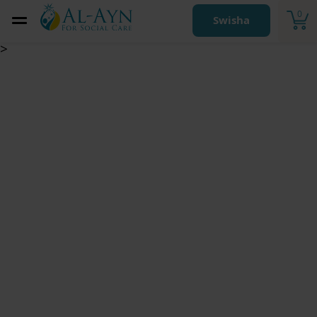
0
Swisha
>
Utbildningsstöd