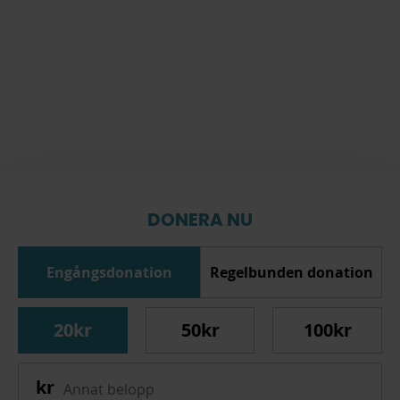
DONERA NU
Engångsdonation
Regelbunden donation
20kr
50kr
100kr