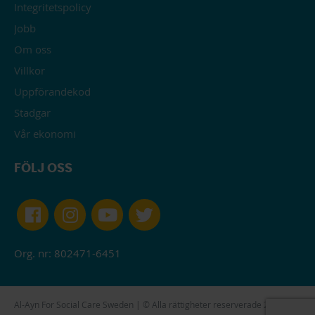
Integritetspolicy
Jobb
Om oss
Villkor
Uppförandekod
Stadgar
Vår ekonomi
FÖLJ OSS
Org. nr: 802471-6451
Al-Ayn For Social Care Sweden | © Alla rättigheter reserverade 2026