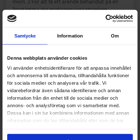
mom. 2 För att få ett ärende behandlat på en
årsstämma ska motionen vara styrelsen
tillhanda senast tre veckor före stämman.
Styrelsen ska till årsstämman avge skriftligt
yttrande över motionen. Det ankommer på
Samtycke
Information
Om
styrelsen i god tid att upplysa medlemmarna om
när stämman ska hållas, senast fyra veckor före
mötet.
Denna webbplats använder cookies
mom. 3 Extra föreningsstämma ska behandla
Vi använder enhetsidentifierare för att anpassa innehållet
den fråga som är påkallad samt punkt 1-7 i
och annonserna till användarna, tillhandahålla funktioner
mom. 1 ovan.
för sociala medier och analysera vår trafik. Vi
vidarebefordrar även sådana identifierare och annan
§ 13 Beslut vid föreningsstämma
information från din enhet till de sociala medier och
mom. 1 Beslut vid föreningsstämma fattas, där
annons- och analysföretag som vi samarbetar med.
dessa stadgar inte föreskriver annat, med enkel
Dessa kan i sin tur kombinera informationen med annan
majoritet (fler än hälften av de röstande). Vid lika
information som du har tillhandahållit eller som de har
röstetal gäller den mening som stämmans
samlat in när du har använt deras tjänster.
ordförande biträder. Vid personval väljs de som