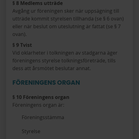
§ 8 Medlems utträde
Avgång ur föreningen sker när uppsägning till
utträde kommit styrelsen tillhanda (se § 6 ovan)
eller när beslut om uteslutning är fattat (se § 7
ovan).
§ 9 Tvist
Vid oklarheter i tolkningen av stadgarna äger
föreningens styrelse tolkningsföreträde, tills
dess att årsmötet beslutar annat.
FÖRENINGENS ORGAN
§ 10 Föreningens organ
Föreningens organ är:
Föreningsstämma
Styrelse