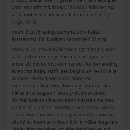
ombud ska till föreningsstämman ha med sig en
daterad skriftlig fullmakt. En sådan fullmakt ska
vara undertecknad av medlemmen och giltig i
högst ett år.
mom. 3 En föreningsstämma, som kallas
årsstämma, hålls årligen senast den 31 maj.
mom. 4 Därutöver hålls föreningsstämma, som
kallas extra föreningsstämma, när styrelsen
anser att det behövs och när det, för behandling
av en viss fråga, skriftligen begärs av revisor eller
av minst en tredjedel av föreningens
medlemmar. När extra föreningsstämma ska
hållas efter begäran, ska styrelsen avsända
skriftlig kallelse till extra föreningsstämma med
post eller e-post till samtliga medlemmar inom
två veckor från erhållen begäran och stämman
ska hållas inom en månad från erhållen begäran.
Underlåter styrelsen att efter begäran kalla till