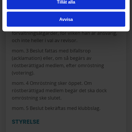
fått flest röster och vid lika röstetal sker
Tillåt alla
avgörandet genom lottning.
mom. 2 Ledamot av styrelsen och suppleant får
Avvisa
inte delta i beslut om ansvarsfrihet för
förvaltningsåtgärder, för vilken han är ansvarig,
och inte heller i val av revisor.
mom. 3 Beslut fattas med bifallsrop
(acklamation) eller, om så begärs av
röstberättigad medlem, efter omröstning
(votering).
mom. 4 Omröstning sker öppet. Om
röstberättigad medlem begär det ska dock
omröstning ske slutet.
mom. 5 Beslut bekräftas med klubbslag.
STYRELSE