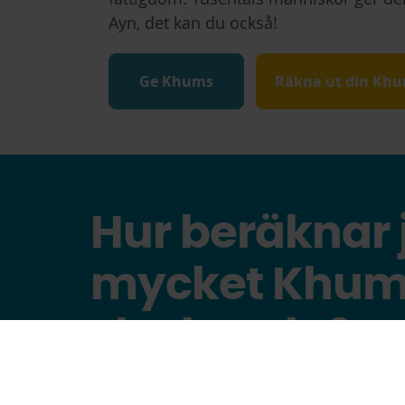
Ayn, det kan du också!
Ge Khums
Räkna ut din Kh
Hur beräknar 
mycket Khum
ska betala?