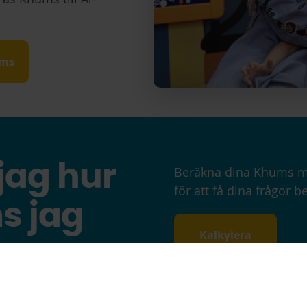
ums
jag hur
Beräkna dina Khums med
för att få dina frågor 
s jag
Kalkylera