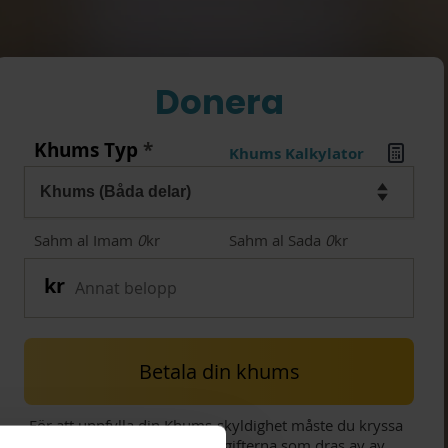
Donera
Khums Typ
*
Khums Kalkylator
Sahm al Imam
0
kr
Sahm al Sada
0
kr
Betala din khums
För att uppfylla din Khums-skyldighet måste du kryssa
i för att täcka transaktionsavgifterna som dras av av