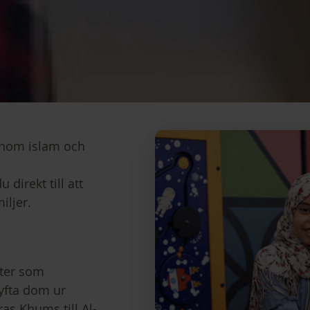
 inom islam och
direkt till att
iljer.
ter som
lyfta dom ur
as Khums till Al-