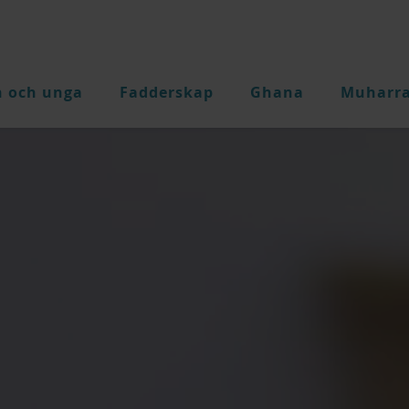
n och unga
Fadderskap
Ghana
Muharr