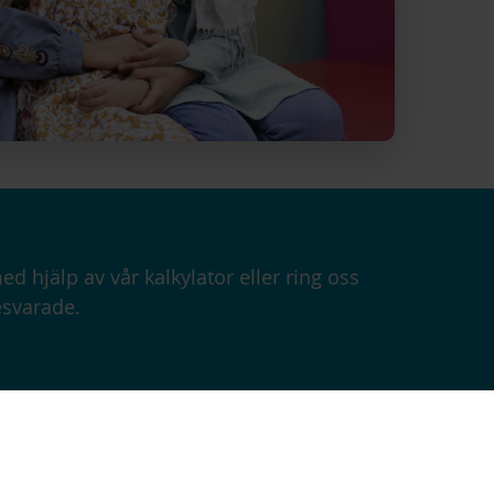
 hjälp av vår kalkylator eller ring oss
besvarade.