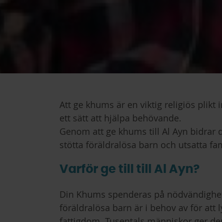
Att ge khums är en viktig religiös plikt
ett sätt att hjälpa behövande.
Genom att ge khums till Al Ayn bidrar du 
stötta föräldralösa barn och utsatta fam
Varför ge till till Al Ayn?
Din Khums spenderas på nödvändighe
föräldralösa barn är i behov av för att 
fattigdom. Tusentals människor ger der