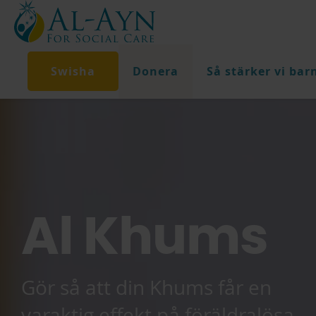
Swisha
Donera
Så stärker vi bar
Al Khums
Gör så att din Khums får en
varaktig effekt på föräldralösa