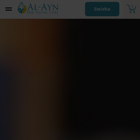
0
Swisha