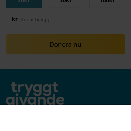
20kr
50kr
100kr
Donera nu
STÖD OSS