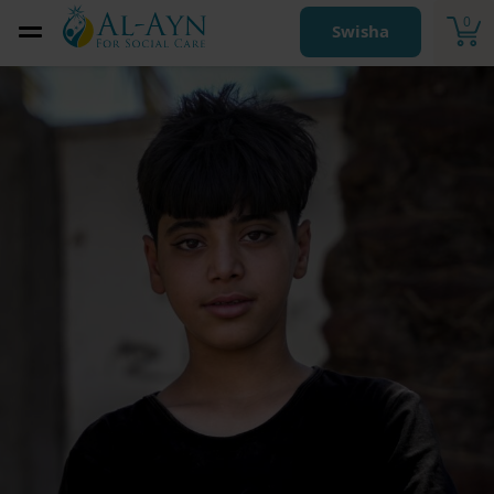
0
Swisha