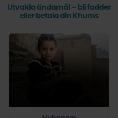
Utvalda ändamål – bli fadder
eller betala din Khums
Muharram