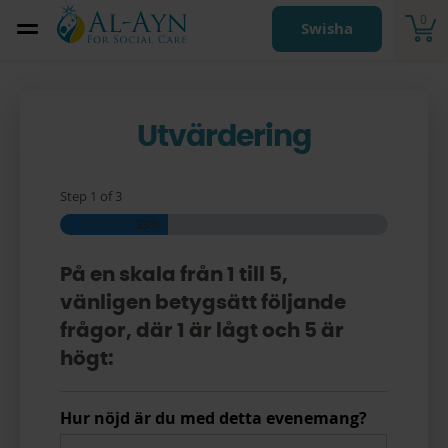
0
Swisha
Utvärdering
Step
1
of
3
33%
På en skala från 1 till 5,
vänligen betygsätt följande
frågor, där 1 är lågt och 5 är
högt:
Hur nöjd är du med detta evenemang?