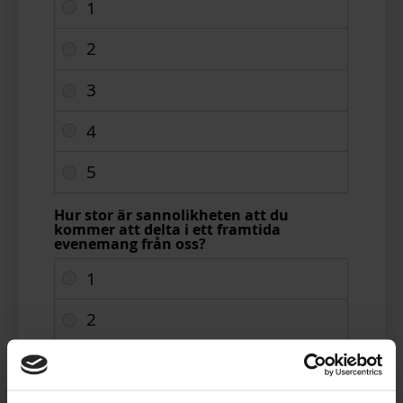
Hur stor är sannolikheten att du
kommer att delta i ett framtida
evenemang från oss?