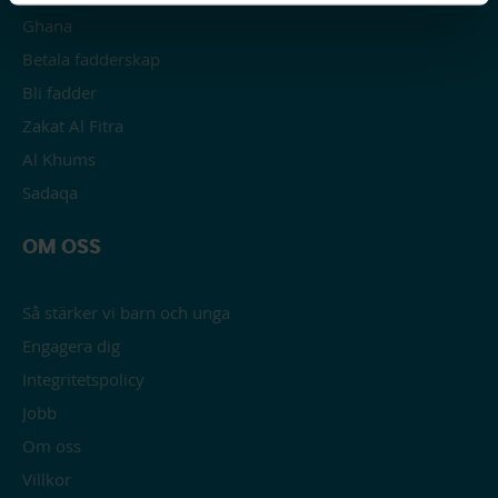
Ghana
Betala fadderskap
Bli fadder
Zakat Al Fitra
Al Khums
Sadaqa
OM OSS
Så stärker vi barn och unga
Engagera dig
Integritetspolicy
Jobb
Om oss
Villkor