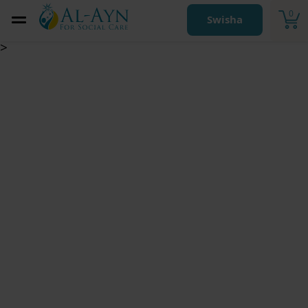
0
Swisha
>
Muharramfonden
2026