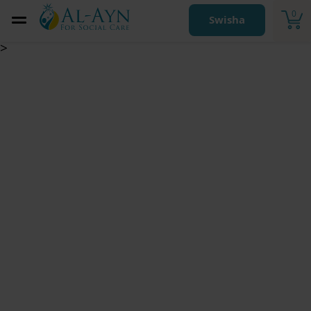
0
Swisha
>
Fadderskapsfond –
Företagsgåva