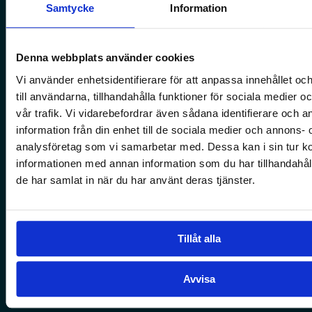
Samtycke
Information
Betala fadderskap
Bli fadder
Zakat Al Fitra
Denna webbplats använder cookies
Al Khums
Vi använder enhetsidentifierare för att anpassa innehållet o
till användarna, tillhandahålla funktioner för sociala medier 
Sadaqa
vår trafik. Vi vidarebefordrar även sådana identifierare och 
information från din enhet till de sociala medier och annons- 
OM OSS
analysföretag som vi samarbetar med. Dessa kan i sin tur 
informationen med annan information som du har tillhandahåll
Så stärker vi barn och unga
de har samlat in när du har använt deras tjänster.
Engagera dig
Integritetspolicy
Jobb
Tillåt alla
Om oss
Villkor
Avvisa
Uppförandekod