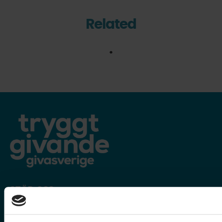
Related
STÖD OSS
Ghana