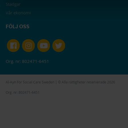
Stadgar
Vår ekonomi
FÖLJ OSS
Org. nr: 802471-6451
Al-Ayn For Social Care Sweden | © Alla rättigheter reserverade 2026
Org. nr: 802471-6451