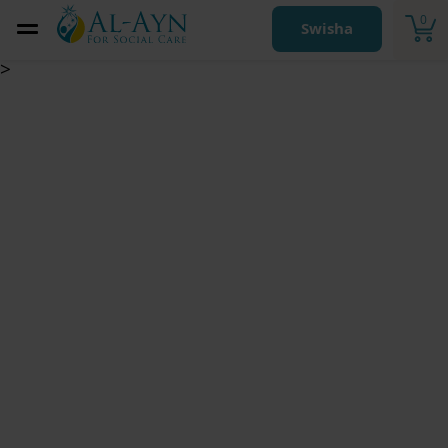
0
Swisha
>
إغاثة رمضان